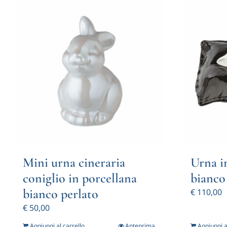
Mini urna cineraria
Urna i
coniglio in porcellana
bianco
bianco perlato
€
110,00
€
50,00
Aggiungi al carrello
Anteprima
Aggiungi a