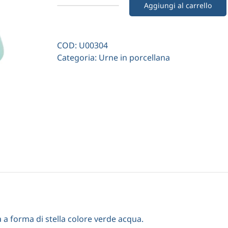
Aggiungi al carrello
Urna
stella
in
COD:
U00304
porcellana
Categoria:
Urne in porcellana
verde
acqua
quantità
 a forma di stella colore verde acqua.