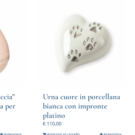
ccia”
Urna cuore in porcellana
ia per
bianca con impronte
platino
€
110,00
Anteprima
Aggiungi al carrello
Anteprima