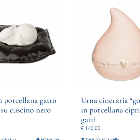
n porcellana gatto
Urna cineraria “go
 su cuscino nero
in porcellana cipr
gatti
€
140,00
l carrello
Anteprima
Aggiungi al carrello