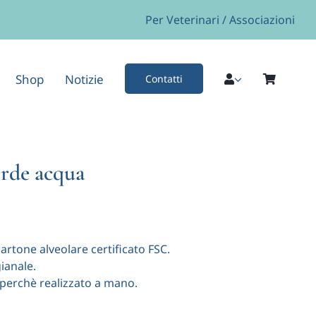
Per Veterinari / Associazioni
Shop
Notizie
Contatti
erde acqua
artone alveolare certificato FSC.
gianale.
o perchè realizzato a mano.