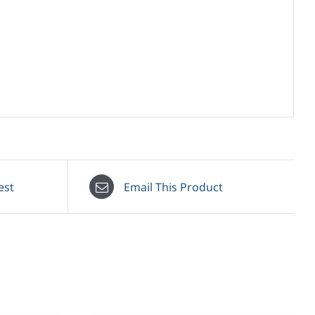
est
Email This Product