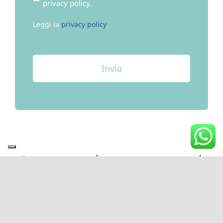
privacy policy.
Leggi la
privacy policy
.
Invia
Ci occupiamo di cremazione animali
personalizzata, con restituzione delle
ceneri
.