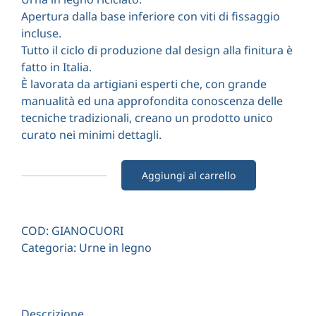
Apertura dalla base inferiore con viti di fissaggio
incluse.
Tutto il ciclo di produzione dal design alla finitura è
fatto in Italia.
È lavorata da artigiani esperti che, con grande
manualità ed una approfondita conoscenza delle
tecniche tradizionali, creano un prodotto unico
curato nei minimi dettagli.
Aggiungi al carrello
Urna
cineraria
in
COD:
GIANOCUORI
legno
Categoria:
Urne in legno
"Giano"
top
cuori
quantità
Descrizione