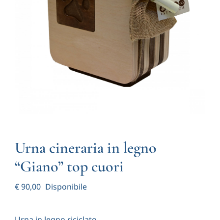
Notizie
Contatti
Account
Carrello
Urna cineraria in legno
“Giano” top cuori
€
90,00
Disponibile
Urna in legno riciclato.