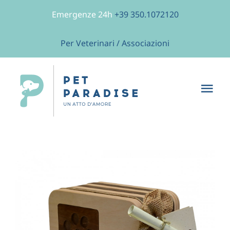
Salta
Emergenze 24h
+39 350.1072120
al
contenuto
Per Veterinari / Associazioni
Tog
Nav
Home
Chi siamo
Servizi
Shop