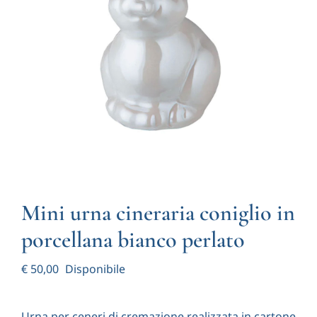
Notizie
Contatti
Account
Carrello
Mini urna cineraria coniglio in
porcellana bianco perlato
€
50,00
Disponibile
Urna per ceneri di cremazione realizzata in cartone