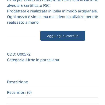
alveolare certificato FSC.
Progettata e realizzata in Italia in modo artigianale.
Ogni pezzo è simile ma mai identico all’altro perchè
realizzato a mano.
Aggiungi al carrello
Mini
urna
cineraria
COD:
U00572
coniglio
Categoria:
Urne in porcellana
in
porcellana
bianco
perlato
Descrizione
quantità
Recensioni (0)